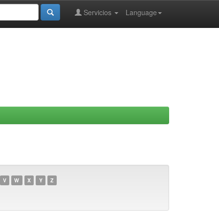
Servicios
Language
V
W
X
Y
Z