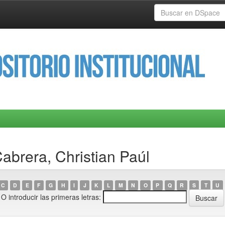
abrera, Christian Paúl
C
D
E
F
G
H
I
J
K
L
M
N
O
P
Q
R
S
T
U
O introducir las primeras letras: