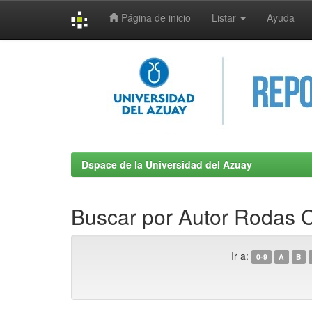
Página de inicio
Listar
Ayuda
Skip
navigation
Dspace de la Universidad del Azuay
Buscar por Autor Rodas C
Ir a:
0-9
A
B