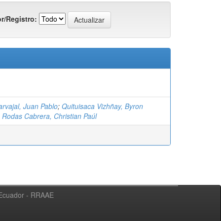
r/Registro:
rvajal, Juan Pablo
;
Quituisaca Vizhñay, Byron
;
Rodas Cabrera, Christian Paúl
l Ecuador - RRAAE