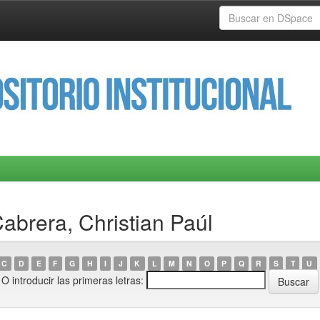
abrera, Christian Paúl
C
D
E
F
G
H
I
J
K
L
M
N
O
P
Q
R
S
T
U
O introducir las primeras letras: