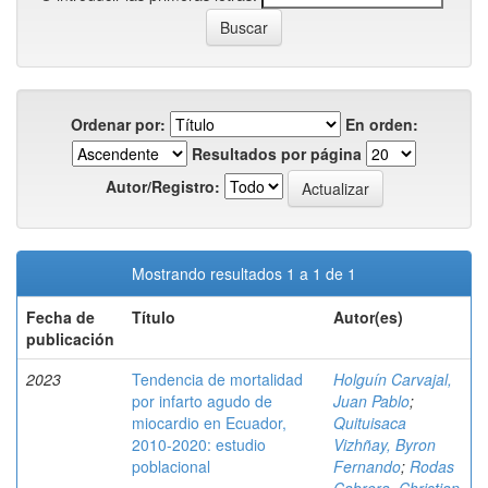
Ordenar por:
En orden:
Resultados por página
Autor/Registro:
Mostrando resultados 1 a 1 de 1
Fecha de
Título
Autor(es)
publicación
2023
Tendencia de mortalidad
Holguín Carvajal,
por infarto agudo de
Juan Pablo
;
miocardio en Ecuador,
Quituisaca
2010-2020: estudio
Vizhñay, Byron
poblacional
Fernando
;
Rodas