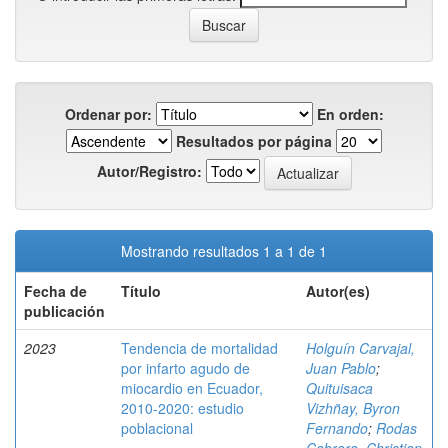
Ordenar por:
En orden:
Resultados por página
Autor/Registro:
Mostrando resultados 1 a 1 de 1
Fecha de
Título
Autor(es)
publicación
2023
Tendencia de mortalidad
Holguín Carvajal,
por infarto agudo de
Juan Pablo
;
miocardio en Ecuador,
Quituisaca
2010-2020: estudio
Vizhñay, Byron
poblacional
Fernando
;
Rodas