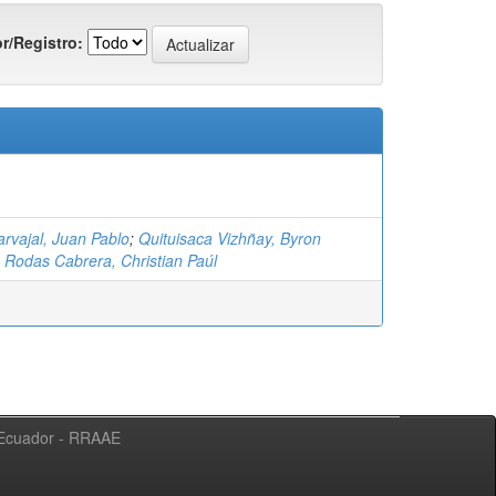
r/Registro:
rvajal, Juan Pablo
;
Quituisaca Vizhñay, Byron
;
Rodas Cabrera, Christian Paúl
l Ecuador - RRAAE