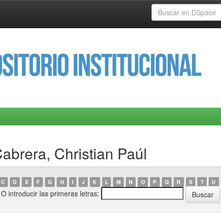
abrera, Christian Paúl
C
D
E
F
G
H
I
J
K
L
M
N
O
P
Q
R
S
T
U
O introducir las primeras letras: