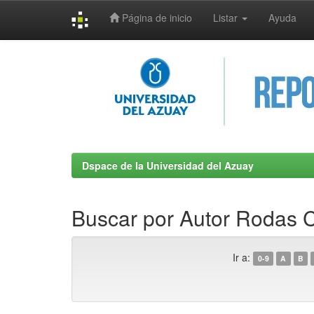
Página de inicio
Listar
Ayuda
Skip
navigation
Dspace de la Universidad del Azuay
Buscar por Autor Rodas C
Ir a:
0-9
A
B