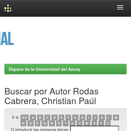
Skip
navigation
Dspace de la Universidad del Azuay
Buscar por Autor Rodas
Cabrera, Christian Paúl
Ir a:
0-9
A
B
C
D
E
F
G
H
I
J
K
L
M
N
O
P
Q
R
S
T
U
V
W
X
Y
Z
O introducir las primeras letras: