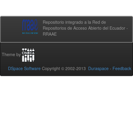
Repositorio integrado a la Red de
Repositorios de Acceso Abierto del Ecuador -
RRAAE
Theme by
DSpace Software
Copyright © 2002-2013
Duraspace
-
Feedback