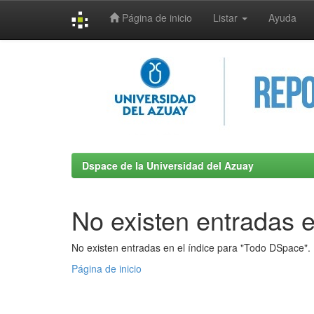
Página de inicio
Listar
Ayuda
Skip
navigation
Dspace de la Universidad del Azuay
No existen entradas e
No existen entradas en el índice para "Todo DSpace".
Página de inicio