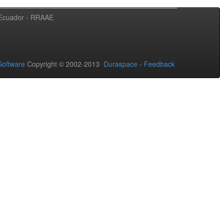
l Ecuador - RRAAE
oftware
Copyright © 2002-2013
Duraspace
-
Feedback