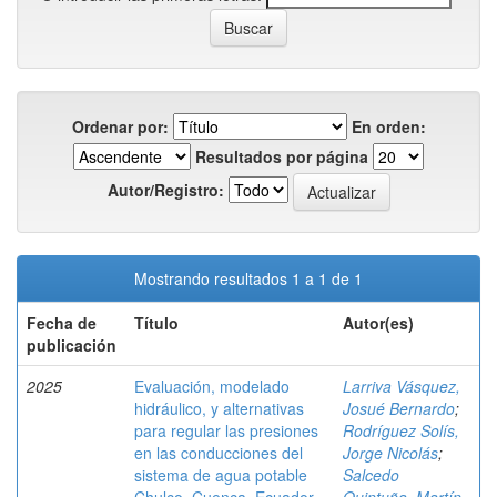
Ordenar por:
En orden:
Resultados por página
Autor/Registro:
Mostrando resultados 1 a 1 de 1
Fecha de
Título
Autor(es)
publicación
2025
Evaluación, modelado
Larriva Vásquez,
hidráulico, y alternativas
Josué Bernardo
;
para regular las presiones
Rodríguez Solís,
en las conducciones del
Jorge Nicolás
;
sistema de agua potable
Salcedo