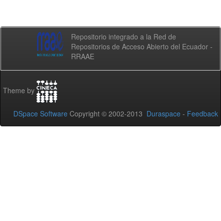
Repositorio integrado a la Red de
Repositorios de Acceso Abierto del Ecuador -
RRAAE
Theme by
DSpace Software
Copyright © 2002-2013
Duraspace
-
Feedback