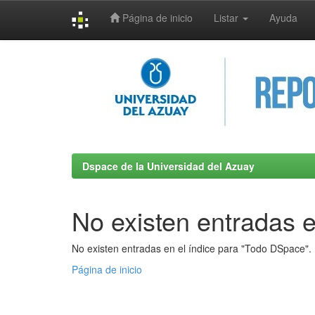
Página de inicio
Listar
Ayuda
Skip
navigation
Dspace de la Universidad del Azuay
No existen entradas e
No existen entradas en el índice para "Todo DSpace".
Página de inicio