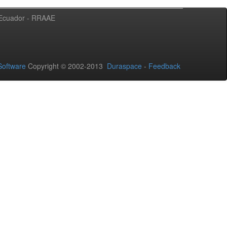
l Ecuador - RRAAE
oftware
Copyright © 2002-2013
Duraspace
-
Feedback