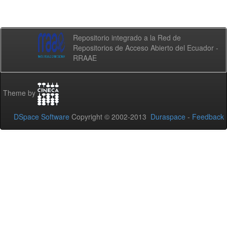
Repositorio integrado a la Red de
Repositorios de Acceso Abierto del Ecuador -
RRAAE
Theme by
DSpace Software
Copyright © 2002-2013
Duraspace
-
Feedback