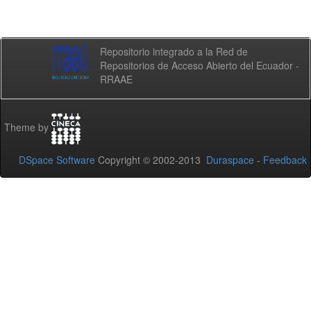
Repositorio integrado a la Red de
Repositorios de Acceso Abierto del Ecuador -
RRAAE
Theme by
DSpace Software
Copyright © 2002-2013
Duraspace
-
Feedback