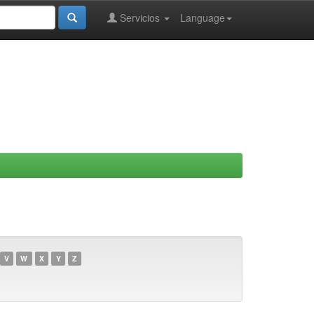
Servicios
Language
V
W
X
Y
Z