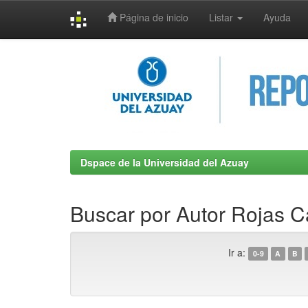
Página de inicio
Listar
Ayuda
Skip
navigation
Dspace de la Universidad del Azuay
Buscar por Autor Rojas C
Ir a:
0-9
A
B