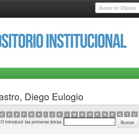
astro, Diego Eulogio
C
D
E
F
G
H
I
J
K
L
M
N
O
P
Q
R
S
T
U
O introducir las primeras letras: