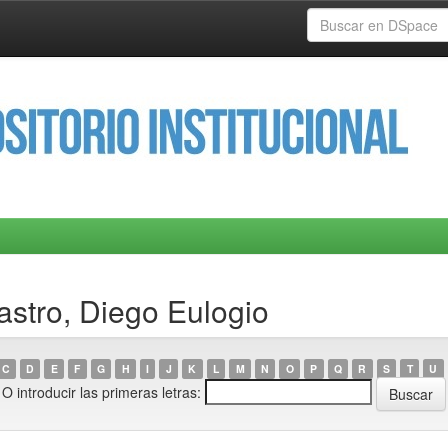
astro, Diego Eulogio
C
D
E
F
G
H
I
J
K
L
M
N
O
P
Q
R
S
T
U
O introducir las primeras letras: