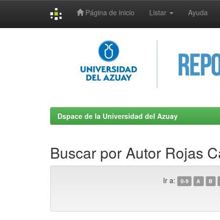
Página de inicio
Listar
Ayuda
Skip
navigation
Dspace de la Universidad del Azuay
Buscar por Autor Rojas C
Ir a:
0-9
A
B