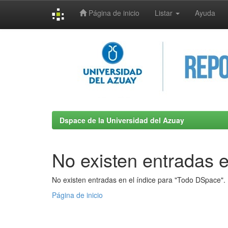
Página de inicio
Listar
Ayuda
Skip
navigation
Dspace de la Universidad del Azuay
No existen entradas e
No existen entradas en el índice para "Todo DSpace".
Página de inicio