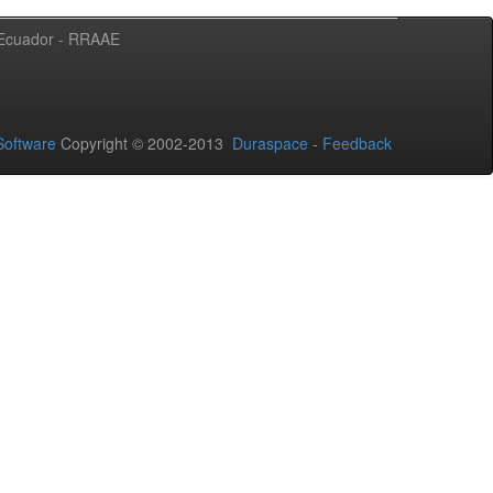
l Ecuador - RRAAE
oftware
Copyright © 2002-2013
Duraspace
-
Feedback