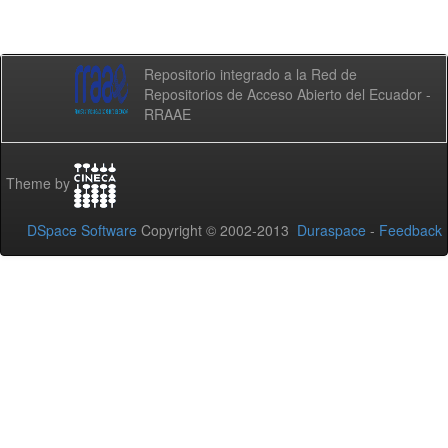
Repositorio integrado a la Red de
Repositorios de Acceso Abierto del Ecuador -
RRAAE
Theme by
DSpace Software
Copyright © 2002-2013
Duraspace
-
Feedback