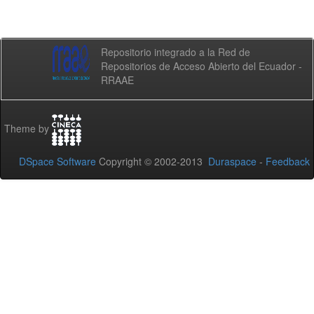
Repositorio integrado a la Red de
Repositorios de Acceso Abierto del Ecuador -
RRAAE
Theme by
DSpace Software
Copyright © 2002-2013
Duraspace
-
Feedback