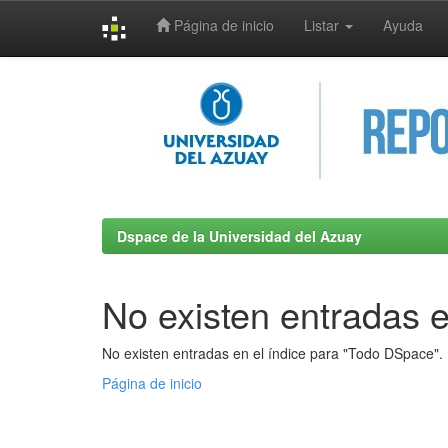
Página de inicio
Listar
Ayuda
Skip
navigation
Dspace de la Universidad del Azuay
No existen entradas e
No existen entradas en el índice para "Todo DSpace".
Página de inicio