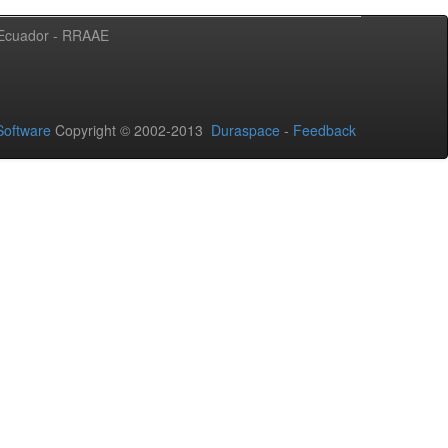
l Ecuador - RRAAE
oftware
Copyright © 2002-2013
Duraspace
-
Feedback