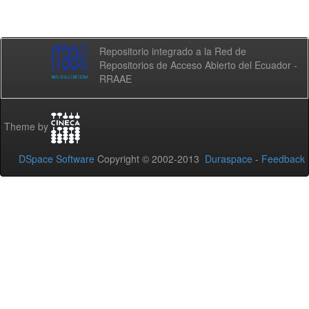
Repositorio integrado a la Red de
Repositorios de Acceso Abierto del Ecuador -
RRAAE
Theme by
DSpace Software
Copyright © 2002-2013
Duraspace
-
Feedback