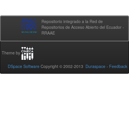
Repositorio integrado a la Red de
Repositorios de Acceso Abierto del Ecuador -
RRAAE
Theme by
DSpace Software
Copyright © 2002-2013
Duraspace
-
Feedback