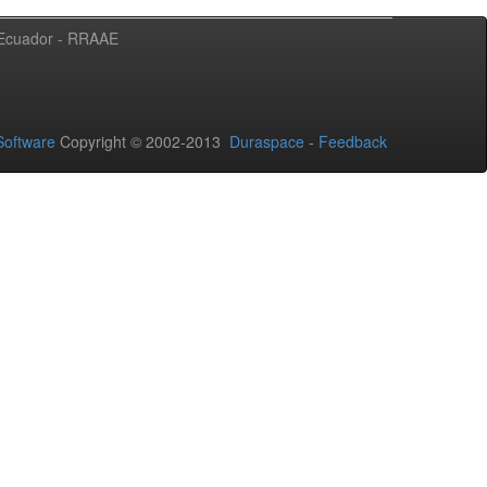
l Ecuador - RRAAE
oftware
Copyright © 2002-2013
Duraspace
-
Feedback