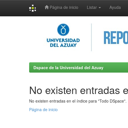
Página de inicio
Listar
Ayuda
Skip
navigation
Dspace de la Universidad del Azuay
No existen entradas e
No existen entradas en el índice para "Todo DSpace".
Página de inicio