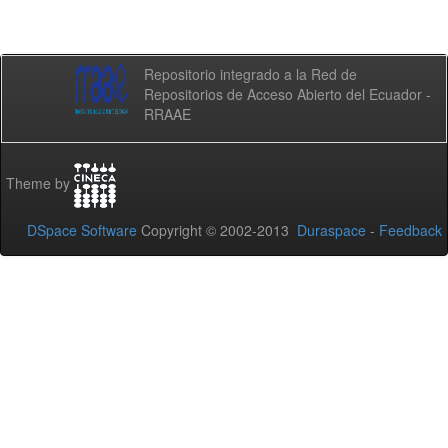
Repositorio integrado a la Red de
Repositorios de Acceso Abierto del Ecuador -
RRAAE
Theme by
DSpace Software
Copyright © 2002-2013
Duraspace
-
Feedback