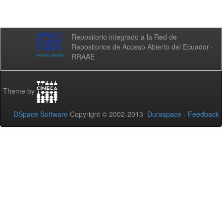
Repositorio integrado a la Red de
Repositorios de Acceso Abierto del Ecuador -
RRAAE
Theme by
DSpace Software
Copyright © 2002-2013
Duraspace
-
Feedback