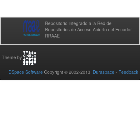
Repositorio integrado a la Red de
Repositorios de Acceso Abierto del Ecuador -
RRAAE
Theme by
DSpace Software
Copyright © 2002-2013
Duraspace
-
Feedback