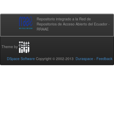
Repositorio integrado a la Red de
Repositorios de Acceso Abierto del Ecuador -
RRAAE
Theme by
DSpace Software
Copyright © 2002-2013
Duraspace
-
Feedback