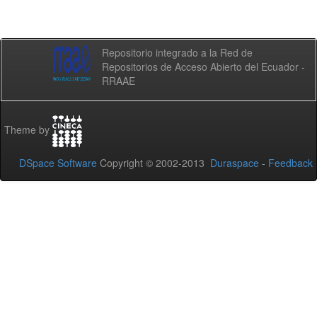
Repositorio integrado a la Red de
Repositorios de Acceso Abierto del Ecuador -
RRAAE
Theme by
DSpace Software
Copyright © 2002-2013
Duraspace
-
Feedback