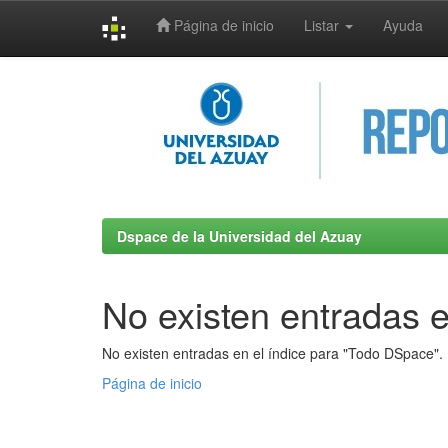
Página de inicio
Listar
Ayuda
Skip
navigation
Dspace de la Universidad del Azuay
No existen entradas e
No existen entradas en el índice para "Todo DSpace".
Página de inicio