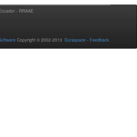
l Ecuador - RRAAE
oftware
Copyright © 2002-2013
Duraspace
-
Feedback