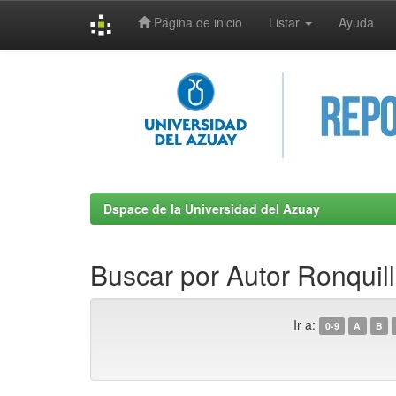
Página de inicio
Listar
Ayuda
Skip
navigation
Dspace de la Universidad del Azuay
Buscar por Autor Ronquil
Ir a:
0-9
A
B