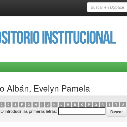
lo Albán, Evelyn Pamela
C
D
E
F
G
H
I
J
K
L
M
N
O
P
Q
R
S
T
U
O introducir las primeras letras: