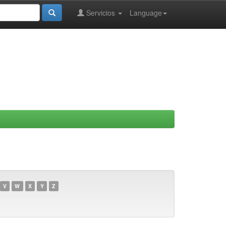
Servicios
Language
V
W
X
Y
Z