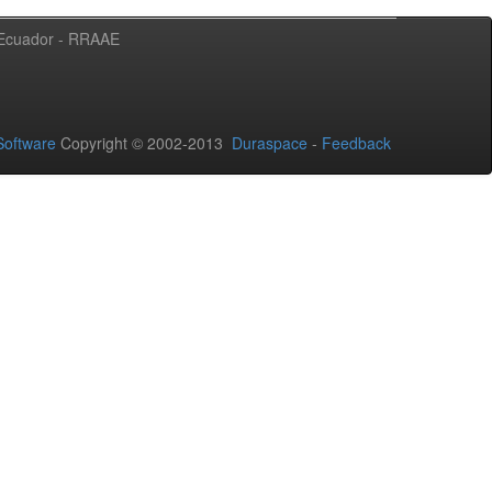
l Ecuador - RRAAE
oftware
Copyright © 2002-2013
Duraspace
-
Feedback