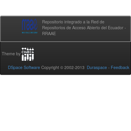
Repositorio integrado a la Red de
Repositorios de Acceso Abierto del Ecuador -
RRAAE
Theme by
DSpace Software
Copyright © 2002-2013
Duraspace
-
Feedback