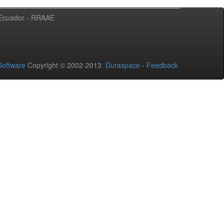
l Ecuador - RRAAE
oftware
Copyright © 2002-2013
Duraspace
-
Feedback