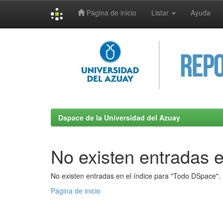
Página de inicio
Listar
Ayuda
Skip
navigation
Dspace de la Universidad del Azuay
No existen entradas e
No existen entradas en el índice para "Todo DSpace".
Página de inicio