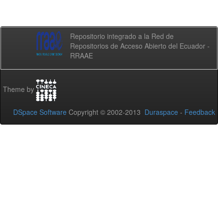
Repositorio integrado a la Red de
Repositorios de Acceso Abierto del Ecuador -
RRAAE
Theme by
DSpace Software
Copyright © 2002-2013
Duraspace
-
Feedback