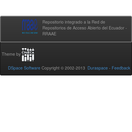
Repositorio integrado a la Red de
Repositorios de Acceso Abierto del Ecuador -
RRAAE
Theme by
DSpace Software
Copyright © 2002-2013
Duraspace
-
Feedback