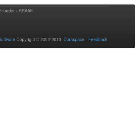
l Ecuador - RRAAE
oftware
Copyright © 2002-2013
Duraspace
-
Feedback