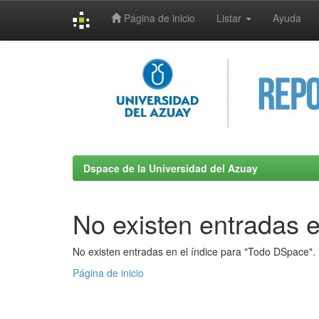
Página de inicio
Listar
Ayuda
Skip
navigation
Dspace de la Universidad del Azuay
No existen entradas e
No existen entradas en el índice para "Todo DSpace".
Página de inicio