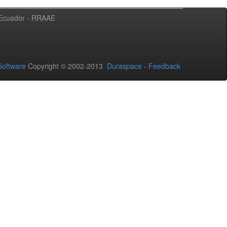
l Ecuador - RRAAE
oftware
Copyright © 2002-2013
Duraspace
-
Feedback