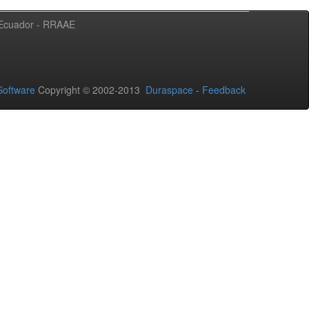
l Ecuador - RRAAE
oftware
Copyright © 2002-2013
Duraspace
-
Feedback