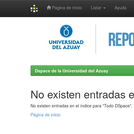
Página de inicio
Listar
Ayuda
Skip
navigation
Dspace de la Universidad del Azuay
No existen entradas e
No existen entradas en el índice para "Todo DSpace".
Página de inicio