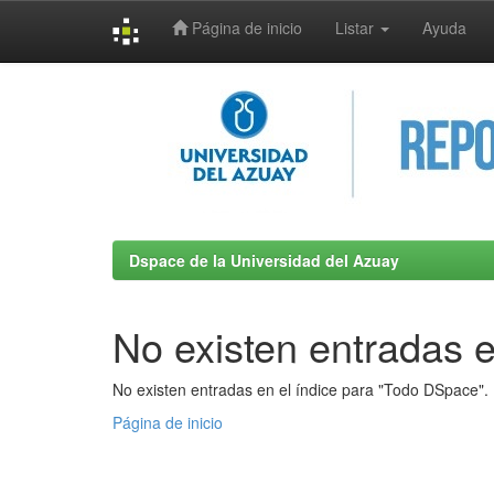
Página de inicio
Listar
Ayuda
Skip
navigation
Dspace de la Universidad del Azuay
No existen entradas e
No existen entradas en el índice para "Todo DSpace".
Página de inicio