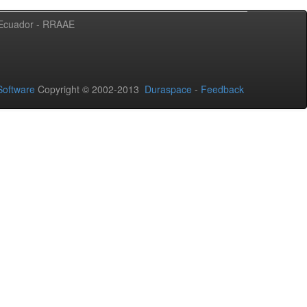
l Ecuador - RRAAE
oftware
Copyright © 2002-2013
Duraspace
-
Feedback