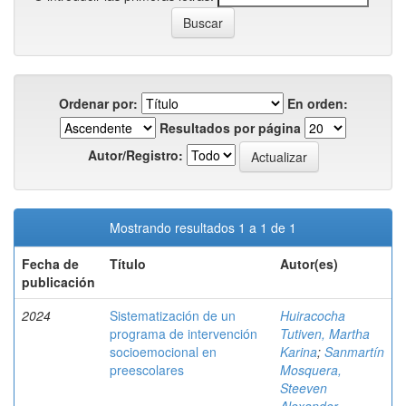
Ordenar por:
En orden:
Resultados por página
Autor/Registro:
Mostrando resultados 1 a 1 de 1
Fecha de
Título
Autor(es)
publicación
2024
Sistematización de un
Huiracocha
programa de intervención
Tutiven, Martha
socioemocional en
Karina
;
Sanmartín
preescolares
Mosquera,
Steeven