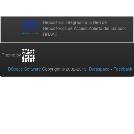
Repositorio integrado a la Red de
Repositorios de Acceso Abierto del Ecuador -
RRAAE
Theme by
DSpace Software
Copyright © 2002-2013
Duraspace
-
Feedback