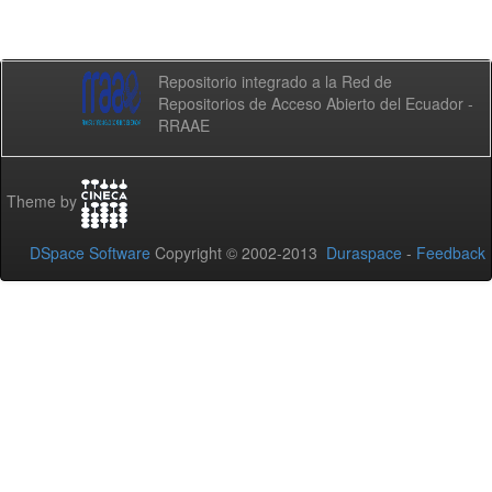
Repositorio integrado a la Red de
Repositorios de Acceso Abierto del Ecuador -
RRAAE
Theme by
DSpace Software
Copyright © 2002-2013
Duraspace
-
Feedback