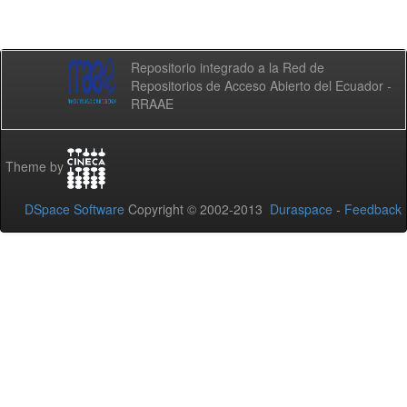
Repositorio integrado a la Red de
Repositorios de Acceso Abierto del Ecuador -
RRAAE
Theme by
DSpace Software
Copyright © 2002-2013
Duraspace
-
Feedback