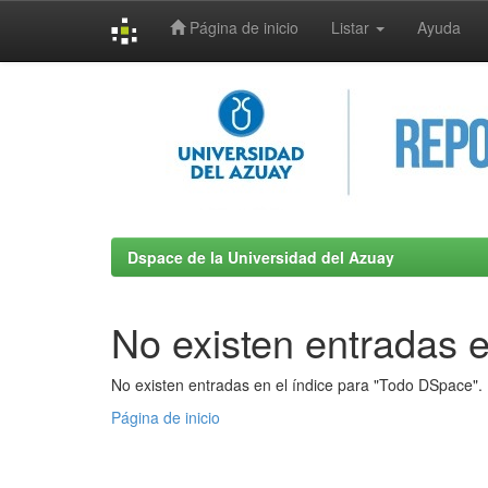
Página de inicio
Listar
Ayuda
Skip
navigation
Dspace de la Universidad del Azuay
No existen entradas e
No existen entradas en el índice para "Todo DSpace".
Página de inicio