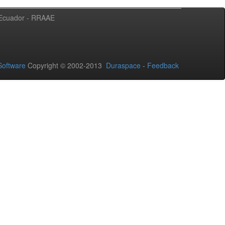
l Ecuador - RRAAE
oftware
Copyright © 2002-2013
Duraspace
-
Feedback