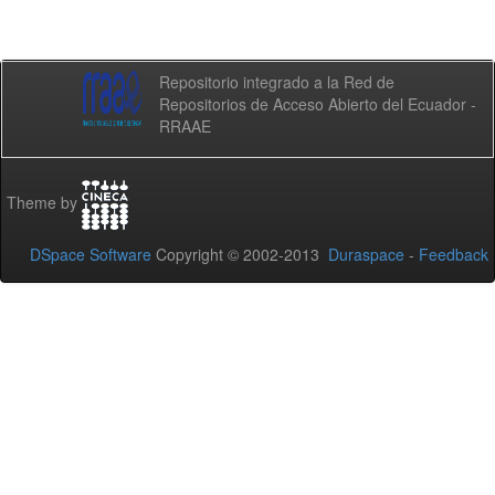
Repositorio integrado a la Red de
Repositorios de Acceso Abierto del Ecuador -
RRAAE
Theme by
DSpace Software
Copyright © 2002-2013
Duraspace
-
Feedback