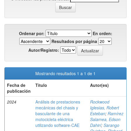
Ordenar por:
En orden:
Resultados por página
Autor/Registro:
Mostrando resultados 1 a 1 de 1
Fecha de
Título
Autor(es)
publicación
2024
Análisis de prestaciones
Rockwood
mecánicas del chasis y
Iglesias, Robert
basculante de una
Esteban
;
Ramírez
motocicleta eléctrica
Salamea, Edson
utilizando software-CAE
Dahirí
;
Sarango