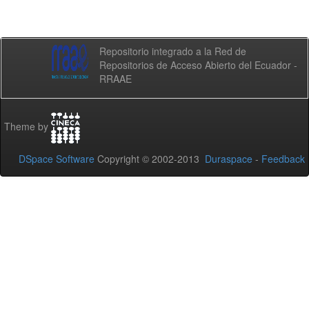
Repositorio integrado a la Red de
Repositorios de Acceso Abierto del Ecuador -
RRAAE
Theme by
DSpace Software
Copyright © 2002-2013
Duraspace
-
Feedback