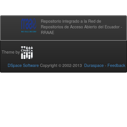
Repositorio integrado a la Red de
Repositorios de Acceso Abierto del Ecuador -
RRAAE
Theme by
DSpace Software
Copyright © 2002-2013
Duraspace
-
Feedback