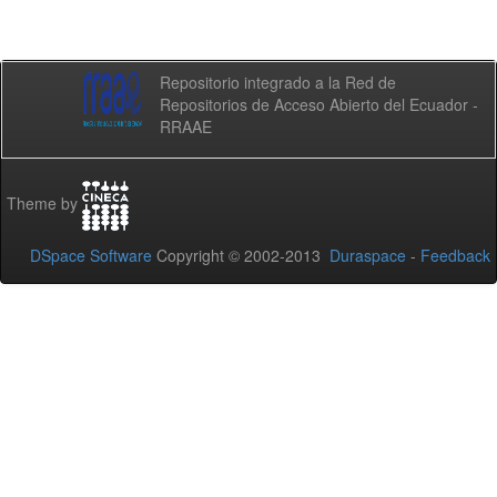
Repositorio integrado a la Red de
Repositorios de Acceso Abierto del Ecuador -
RRAAE
Theme by
DSpace Software
Copyright © 2002-2013
Duraspace
-
Feedback