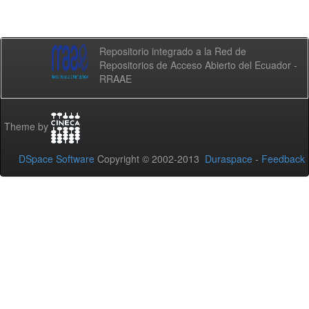
Repositorio integrado a la Red de
Repositorios de Acceso Abierto del Ecuador -
RRAAE
Theme by
DSpace Software
Copyright © 2002-2013
Duraspace
-
Feedback