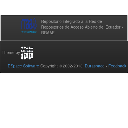
Repositorio integrado a la Red de
Repositorios de Acceso Abierto del Ecuador -
RRAAE
Theme by
DSpace Software
Copyright © 2002-2013
Duraspace
-
Feedback